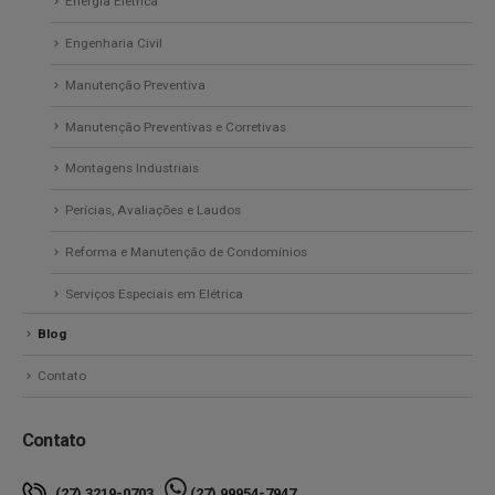
Energia Elétrica
Engenharia Civil
Manutenção Preventiva
Manutenção Preventivas e Corretivas
Montagens Industriais
Perícias, Avaliações e Laudos
Reforma e Manutenção de Condomínios
Serviços Especiais em Elétrica
Blog
Contato
Contato
(27) 3219-0703
(27) 99954-7947