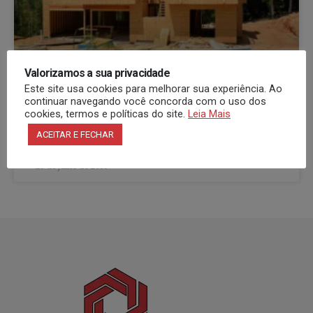
Valorizamos a sua privacidade
Este site usa cookies para melhorar sua experiência. Ao
Métodos Construtivos: Conheça as
continuar navegando você concorda com o uso dos
cookies, termos e políticas do site.
Leia Mais
Vantagens e os Mais Utilizados no Brasil
ACEITAR E FECHAR
23 de julho de 2016