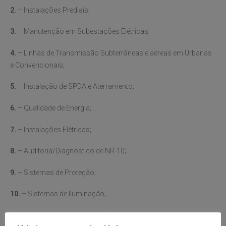
2.
– Instalações Prediais;
3.
– Manutenção em Subestações Elétricas;
4.
– Linhas de Transmissão Subterrâneas e aéreas em Urbanas
e Convencionais;
5.
– Instalação de SPDA e Aterramento;
6.
– Qualidade de Energia;
7.
– Instalações Elétricas;
8.
– Auditoria/Diagnóstico de NR-10;
9.
– Sistemas de Proteção;
10.
– Sistemas de Iluminação;
11.
– Sistemas de Emergência (desligamento sobre falha de