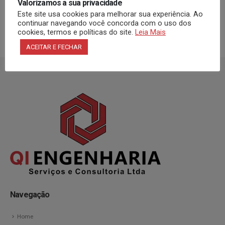
circuitos, iluminação de emergência
Valorizamos a sua privacidade
e sistema de detecção de incêndio)”;
Este site usa cookies para melhorar sua experiência. Ao
continuar navegando você concorda com o uso dos
cookies, termos e políticas do site.
Leia Mais
ACEITAR E FECHAR
Navegação
Home