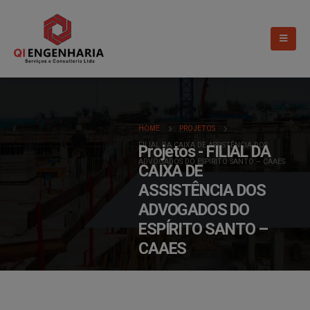
HOME
PROJETOS
FILIAL DA CAIXA DE ASSISTÊNCIA DOS
Projetos - FILIAL DA
ADVOGADOS DO ESPÍRITO SANTO – CAAES
CAIXA DE
ASSISTÊNCIA DOS
ADVOGADOS DO
ESPÍRITO SANTO –
CAAES