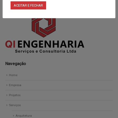
ACEITAR E FECHAR
Navegação
Home
Empresa
Projetos
Serviços
Arquitetura