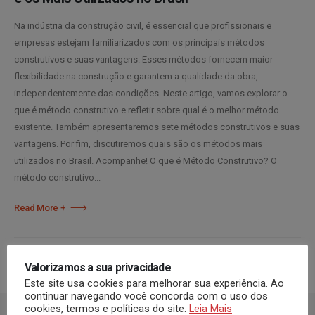
Na indústria da construção civil, é essencial que profissionais e
empresas estejam familiarizados com os principais métodos
construtivos e suas vantagens. Esses métodos fornecem maior
flexibilidade na construção e garantem a qualidade da obra,
independentemente das condições. Neste artigo, vamos explorar o
que é método construtivo e refletir sobre qual é o melhor método
existente. Também apresentaremos sete métodos construtivos e suas
vantagens. Por fim, discutiremos quais são os métodos mais
utilizados no Brasil. Acompanhe! O que é Método Construtivo? O
método construtivo...
Read More +
Valorizamos a sua privacidade
Este site usa cookies para melhorar sua experiência. Ao
continuar navegando você concorda com o uso dos
cookies, termos e políticas do site.
Leia Mais