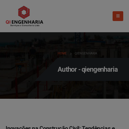
HOME
QIENGENHARIA
Author - qiengenharia
Inovações na Construção Civil: Tendências e